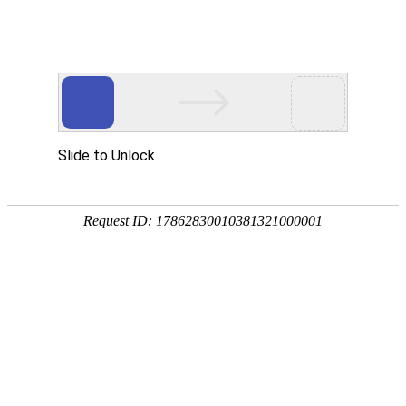
Toggle
navigati
巴布亚新几内亚