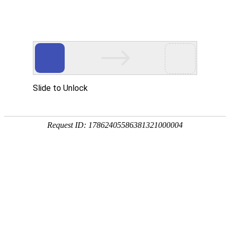
Toggle
navigati
诺福克岛
当前本地时间 & 日期、时区和时差
当前本地时间在