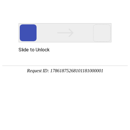
Toggle
navigati
法属波利尼西亚