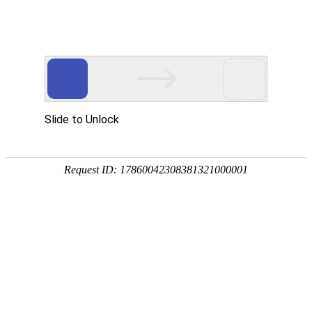
Toggle navigation
UA
乌克兰
马拉维斯卡
顿河君士坦丁罗夫卡
阿提斯
乌曼
鲁别日诺耶
瓦西里基夫
鲁德基
马哈
韦尔霍维纳
阿瓦迪夫卡
马凯耶夫卡