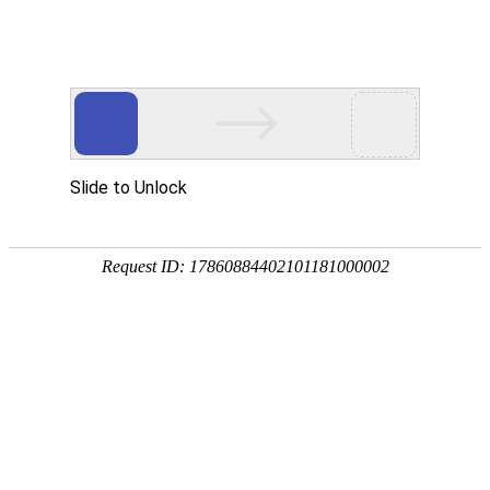
Toggle navigation
NL
荷兰
阿姆斯特丹
海牙
鹿特丹
Castelré
Oudehorne
马德
韦沃德
马斯布雷
韦斯特霍芬
韦斯特马斯
黑尔登