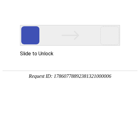
Toggle navigation
LU
卢森堡
卢森堡市
迪德朗日
诺因豪森
迪基希
贝什
阿泰尔河畔伯旺日
雷康日
迪帕赫
阿尔朗日
雷米希
霍布沙伊德