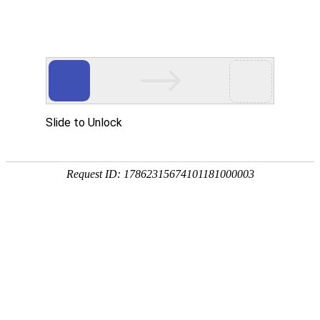
Toggle
navigati
冰岛
当前本地时间 & 日期、时区和时差
当前本地时间在
雷克雅未克
冰岛