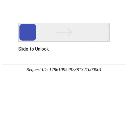
Toggle navigation
FR
法国
巴黎
圣托南
默纳瓦
默雷
默莱斯
龙沃
龙巴斯
博比尼
龙尚
默莱
孔福朗