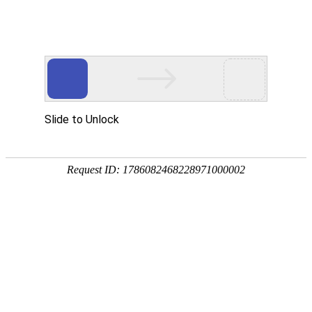
Toggle navigation
CN
中国
北京
天津
河北
山西
内蒙古
辽宁
吉林
黑龙江
上海
江苏
浙江