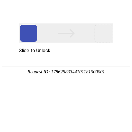
Toggle
navigati
土耳其
当前本地时间 & 日期、时区和时差
当前本地时间在
安卡拉