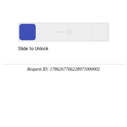
Toggle
navigati
菲律宾
当前本地时间 & 日期、时区和时差
当前本地时间在
马尼拉