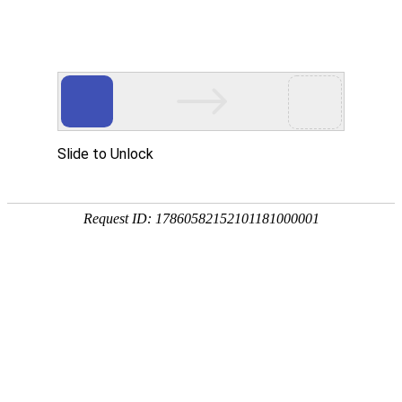
Toggle navigation
KG
吉尔吉斯斯坦
比什凯克
Uchkun
Uzunbulak
奥什
纳伦
Erkintoo
坎特
乌兹根
Ushat
科奇科尔阿塔
Zarger