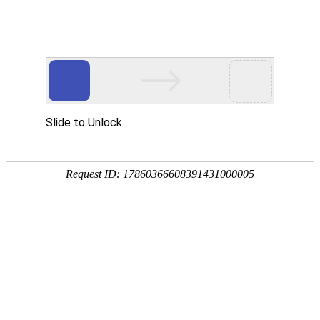
Toggle navigation
IR
伊朗
德黑兰
马里万
霍尔穆季
马拉维
韦斯
马穆尼耶
马西里
霍拉姆沙赫尔
Kash
马哈巴德
霍尔木兹