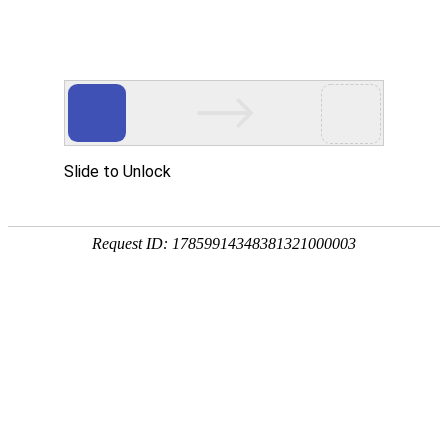
Toggle navigation
BD
孟加拉国
达卡
苏达班
费尼
诺阿卡利
马托布迪
赛伊德布尔
诺比诺戈尔
马达里布尔
派罗布巴扎尔
蒙希甘杰
锡尔赫特