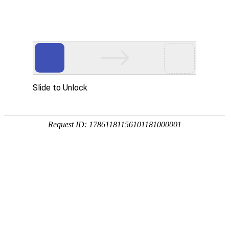
Toggle navigation
US
美国
华盛顿特区
亚拉巴马州
阿拉斯加州
亚利桑那州
阿肯色州
加利福尼亚州
科罗拉多州
康涅狄格州
特拉华州
佛罗里达州
佐治亚州