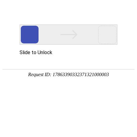
Toggle
navigati
密苏里州
美国
,
当前本地时间在