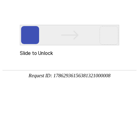
Toggle
navigati
明尼阿波利斯
美国
,
明尼苏达州
,
当前本地时间在