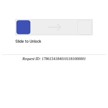
Toggle navigation
US
美国
华盛顿特区
亚拉巴马州
阿拉斯加州
亚利桑那州
阿肯色州
加利福尼亚州
科罗拉多州
康涅狄格州
特拉华州
佛罗里达州
佐治亚州