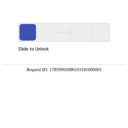
Toggle navigation
TG
多哥
洛美
Togarhaouide
巴萨
比加博
巴菲洛
阿延格雷
布利塔
阿代塔
阿内霍
查纳加
达庞