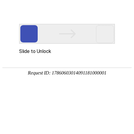
Toggle navigation
SC
塞舌尔
维多利亚
La Réunion
塞舌尔国际机场
格拉西斯区
马埃岛
博瓦隆
塔卡马卡
格洛港
贝尔翁布雷区
昂斯布瓦洛
喀斯喀特