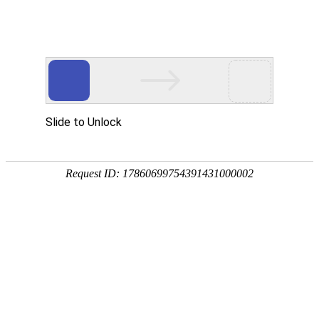
Toggle navigation
NG
尼日利亚
邦尼
Gwagwalada
马尼
阿帕帕
马拉东
阿布阿
马法
阿萨巴
马卢姆法希
里乔
阿盖内博代