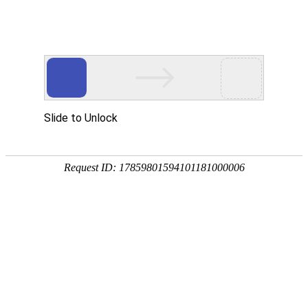
Toggle navigation
GW
几内亚比绍
比绍
比索朗
Enxale
卡拉韦拉岛
卡谢乌
皮切
基尼亚梅尔
萨芬
布拉
皮拉达
博埃