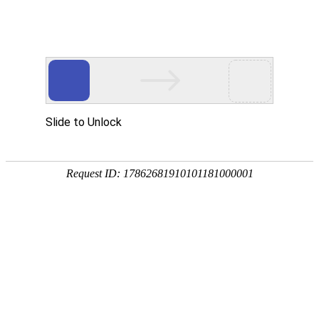
Toggle
navigati
博茨瓦纳
当前本地时间 & 日期、时区和时差
当前本地时间在